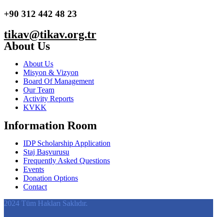
+90 312 442 48 23
tikav@tikav.org.tr
About Us
About Us
Misyon & Vizyon
Board Of Management
Our Team
Activity Reports
KVKK
Information Room
IDP Scholarship Application
Staj Başvurusu
Frequently Asked Questions
Events
Donation Options
Contact
2024 Tüm Hakları Saklıdır.