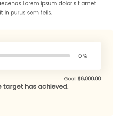
aecenas Lorem ipsum dolor sit amet
t In purus sem felis.
0
%
Goal:
$6,000.00
e target has achieved.