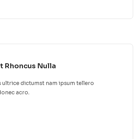
it Rhoncus Nulla
 ultrice dictumst nam ipsum tellero
donec acro.