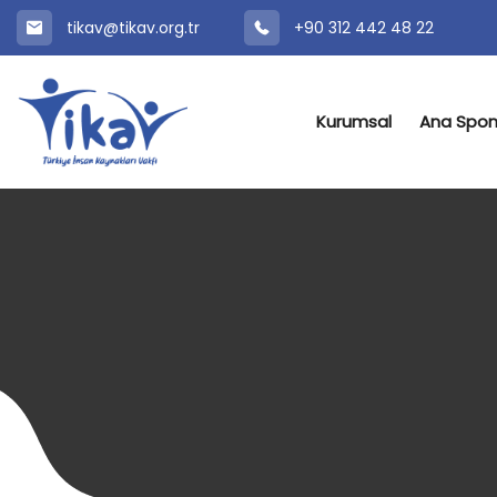
tikav@tikav.org.tr
+90 312 442 48 22
Kurumsal
Ana Spo